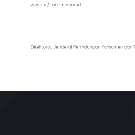
wecare@tanamemas.id
Direktorat Jenderal Perlindungan Konsumen dan 