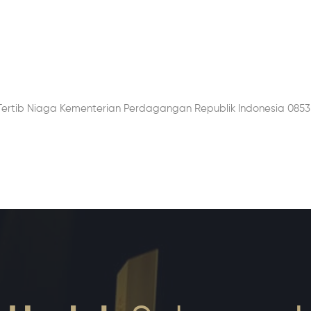
Tertib Niaga Kementerian Perdagangan Republik Indonesia 0853