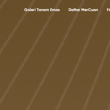
Galeri Tanam Emas
Daftar MerCuan
F