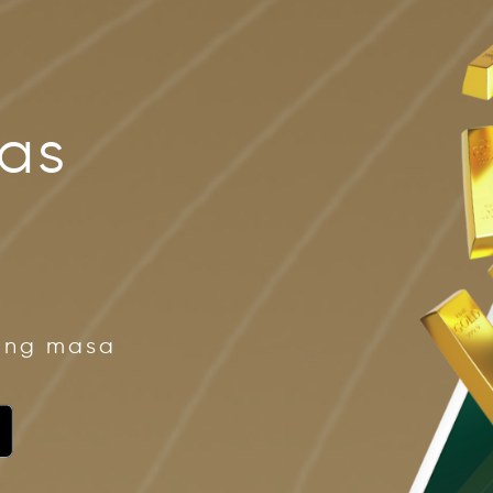
mas
jang masa