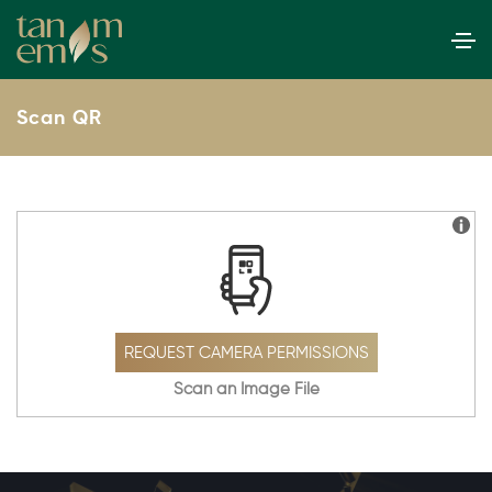
Scan QR
REQUEST CAMERA PERMISSIONS
Scan an Image File