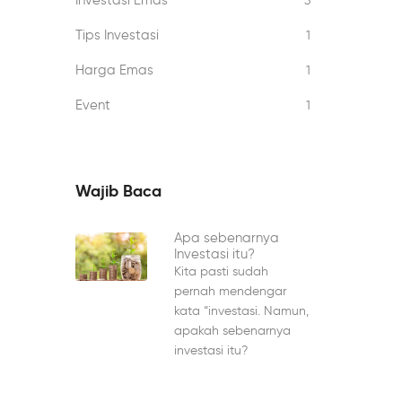
Investasi Emas
3
Tips Investasi
1
Harga Emas
1
Event
1
Wajib Baca
Apa sebenarnya
Investasi itu?
Kita pasti sudah
pernah mendengar
kata “investasi. Namun,
apakah sebenarnya
investasi itu?