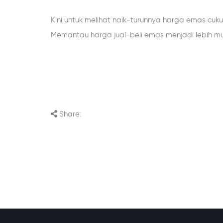
Kini untuk melihat naik-turunnya harga emas cuk
Memantau harga jual-beli emas menjadi lebih m
Share: