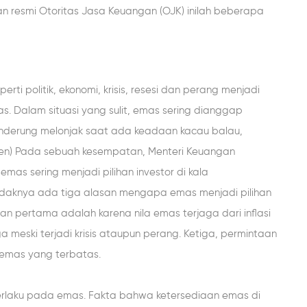
n resmi Otoritas Jasa Keuangan (OJK) inilah beberapa
rti politik, ekonomi, krisis, resesi dan perang menjadi
s. Dalam situasi yang sulit, emas sering dianggap
nderung melonjak saat ada keadaan kacau balau,
en) Pada sebuah kesempatan, Menteri Keuangan
as sering menjadi pilihan investor di kala
etidaknya ada tiga alasan mengapa emas menjadi pilihan
an pertama adalah karena nila emas terjaga dari inflasi
ga meski terjadi krisis ataupun perang. Ketiga, permintaan
n emas yang terbatas.
rlaku pada emas. Fakta bahwa ketersediaan emas di