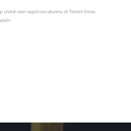
up unduh dan registrasi akunmu di Tanam Emas.
udah!