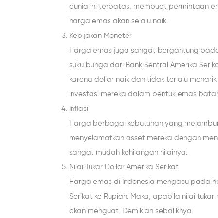
dunia ini terbatas, membuat permintaan e
harga emas akan selalu naik.
Kebijakan Moneter
Harga emas juga sangat bergantung pada
suku bunga dari Bank Sentral Amerika Serik
karena dollar naik dan tidak terlalu menar
investasi mereka dalam bentuk emas batan
Inflasi
Harga berbagai kebutuhan yang melambung
menyelamatkan asset mereka dengan meng
sangat mudah kehilangan nilainya.
Nilai Tukar Dollar Amerika Serikat
Harga emas di Indonesia mengacu pada har
Serikat ke Rupiah. Maka, apabila nilai tu
akan menguat. Demikian sebaliknya.