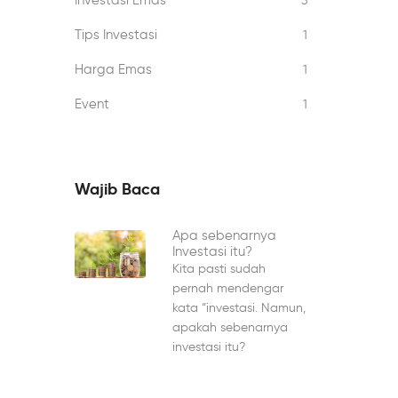
Investasi Emas
3
Tips Investasi
1
Harga Emas
1
Event
1
Wajib Baca
Apa sebenarnya
Investasi itu?
Kita pasti sudah
pernah mendengar
kata “investasi. Namun,
apakah sebenarnya
investasi itu?