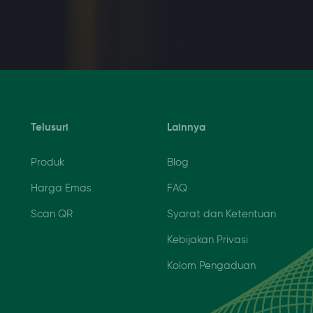
Telusuri
Lainnya
Produk
Blog
Harga Emas
FAQ
Scan QR
Syarat dan Ketentuan
Kebijakan Privasi
Kolom Pengaduan