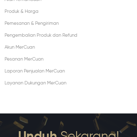
Produk & Harga
Pemesanan & Pengiriman
Pengembalian Produk dan Refund
Akun MerCuan
Pesanan MerCuan
Laporan Penjualan MerCuan
Layanan Dukungan MerCuan
Unduh
Sekarang!