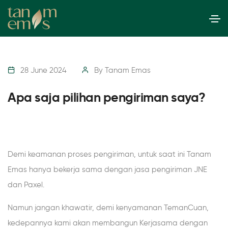
28 June 2024
By
Tanam Emas
Apa saja pilihan pengiriman saya?
Demi keamanan proses pengiriman, untuk saat ini Tanam
Emas hanya bekerja sama dengan jasa pengiriman JNE
dan Paxel.
Namun jangan khawatir, demi kenyamanan TemanCuan,
kedepannya kami akan membangun Kerjasama dengan