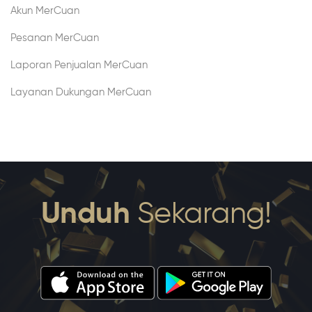
Akun MerCuan
Pesanan MerCuan
Laporan Penjualan MerCuan
Layanan Dukungan MerCuan
Unduh
Sekarang!