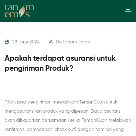
28 June 2024
By
Tanam Emas
Apakah terdapat asuransi untuk
pengiriman Produk?
Pihak jasa pengiriman mewajibkan TemanCuan untuk
mengasuransikan produk yang dipesan. Biaya asuransi
akan dibayarkan bersamaan Ketika TemanCuan melakukan
konfirmasi pemesanan (check out) dengan nominal yang